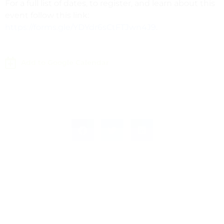
For a full list of dates, to register, and learn about this
event follow this link:
https://forms.gle/YDYdr6sCtFTJwn4J9
.
Add to Google Calendar
Leave a Response