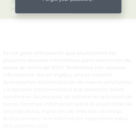
Event Website
Add to Google Calendar
Es con gran anticipación que anunciamos las
próximas sesiones informativas para solicitantes de
becas de otoño del 2024. Tendremos tres sesiones
informatives: dos en inglés y una en español.
Aconsejamos la participación de nuevos solicitantes
y a becarios anteriores para que aprendan sobre
cambios en los procesos de someter la aplicación de
becas. Daremos información sobre la elegibilidad de
las propuestas, el proceso de selección de becas,
fechas limites y otra información importante sobre
este próximo ciclo.