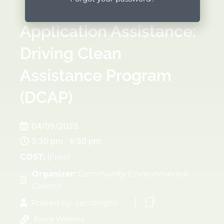
Application Assistance:
Driving Clean
Assistance Program
(DCAP)
04/09/2025
3:30 pm - 6:30 pm
COST:
[Free]
Organizer:
Community Environmental
Council
Posted by:
cecsbnprn
Event Website