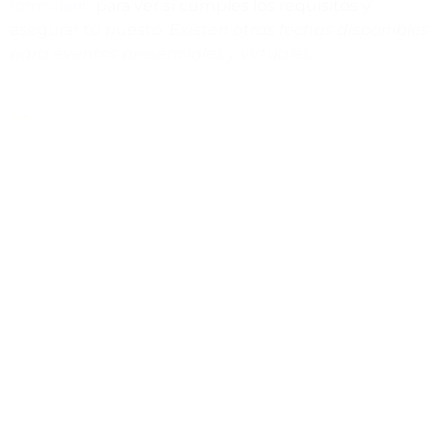
formulario
para ver si cumples los requisitos y
asegurar tu puesto.
Existen otras fechas disponibles
para eventos presenciales y virtuales.
Add to Google Calendar
Leave a Response