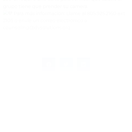
grupo tiene que prender su camera.
Para más información: Llame al 805.925.2160 ext
2105 o envíe un correo electrónico a
counseling@dvsolutions.org
Leave a Response
Leave a Reply