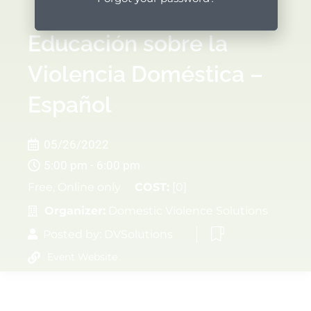
Educación sobre la
Violencia Doméstica –
Español
05/26/2022
5:00 pm - 6:00 pm
Free, Online only
COST:
[0]
Organizer:
Domestic Violence Solutions
Posted by:
DVSolutions
Event Website